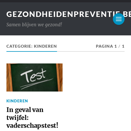
GEZONDHEIDENPREVENTIE.B
Samen blijven we gezond!
CATEGORIE:
KINDEREN
PAGINA 1
/
1
KINDEREN
In geval van
twijfel:
vaderschapstest!